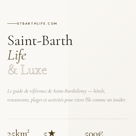
STBARTHLIFE.COM
Saint-Barth
Life
& Luxe
Le guide de référence de Saint-Barthélemy — hôtels,
restaurants, plages et activités pour vivre l'île comme un insider.
25km²
5★
500€